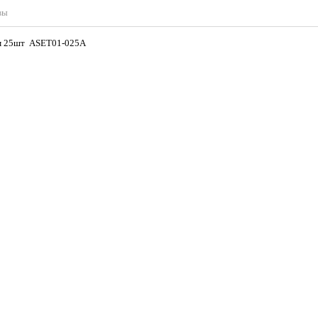
вы
3мм 25шт ASET01-025A