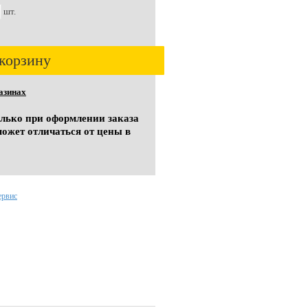
шт.
корзину
азинах
олько при оформлении заказа
может отличаться от цены в
ервис