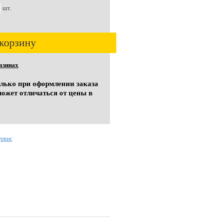
шт.
корзину
азинах
олько при оформлении заказа
может отличаться от цены в
ервис