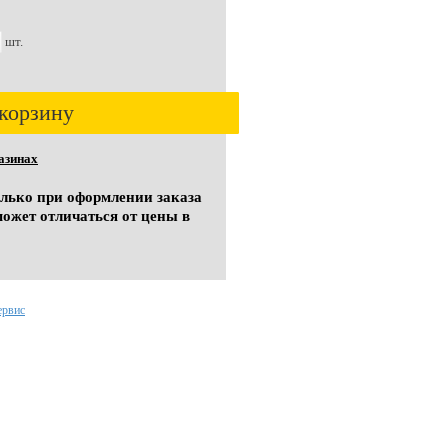
шт.
корзину
азинах
олько при оформлении заказа
может отличаться от цены в
ервис