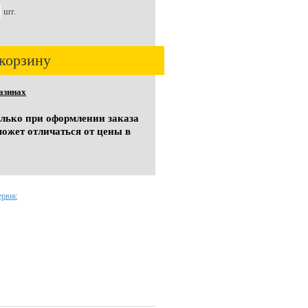
шт.
корзину
азинах
олько при оформлении заказа
может отличаться от цены в
ервис