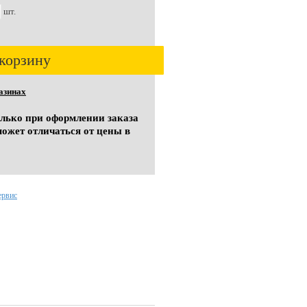
шт.
корзину
азинах
олько при оформлении заказа
может отличаться от цены в
ервис