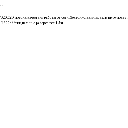
вы
320Э2Э предназначен для работы от сети.Достоинствами модели шуруповерт
1800об/мин,наличие реверса,вес 1.5кг.