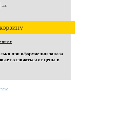
шт.
корзину
азинах
олько при оформлении заказа
может отличаться от цены в
ервис