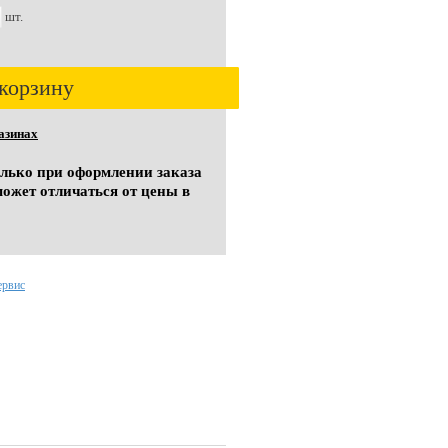
шт.
корзину
азинах
олько при оформлении заказа
может отличаться от цены в
ервис