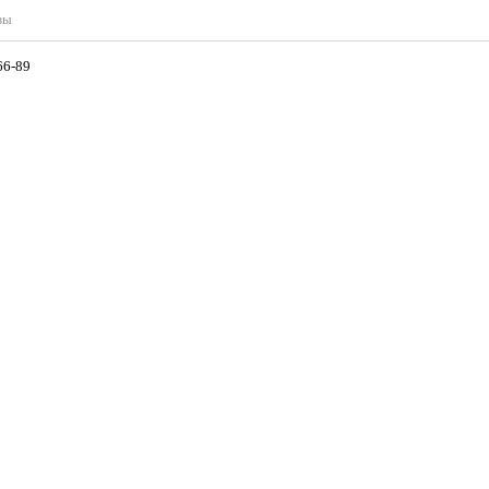
вы
-250-0,1 ГОСТ166-89