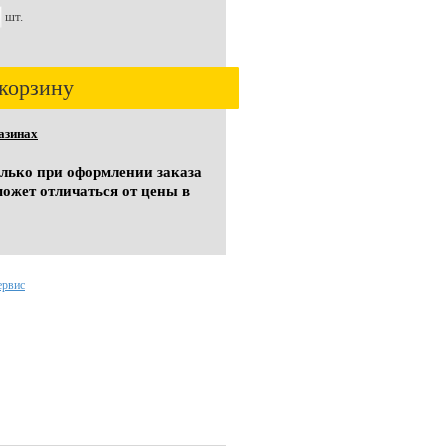
шт.
корзину
азинах
олько при оформлении заказа
может отличаться от цены в
ервис