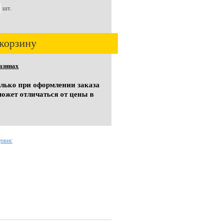
шт.
корзину
азинах
олько при оформлении заказа
может отличаться от цены в
ервис