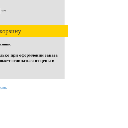
шт.
корзину
азинах
олько при оформлении заказа
может отличаться от цены в
ервис