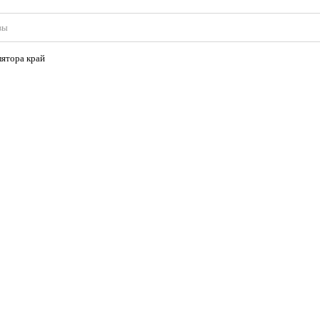
вы
лятора край