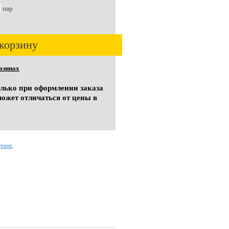
пар
корзину
азинах
олько при оформлении заказа
может отличаться от цены в
ервис