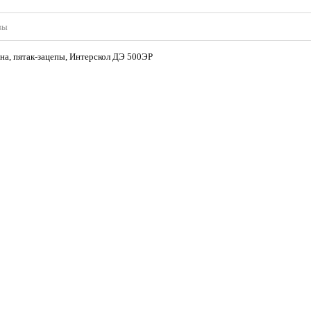
вы
а, пятак-зацепы, Интерскол ДЭ 500ЭР