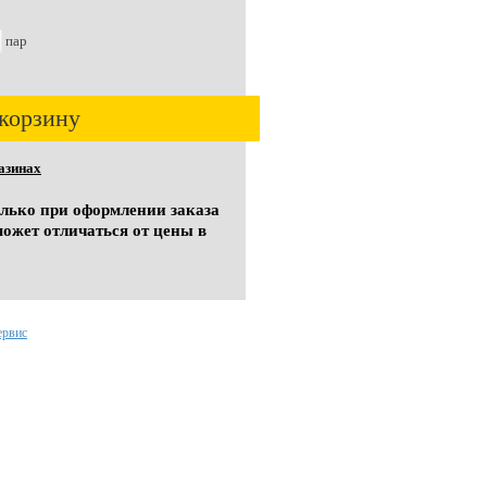
пар
корзину
азинах
олько при оформлении заказа
может отличаться от цены в
ервис