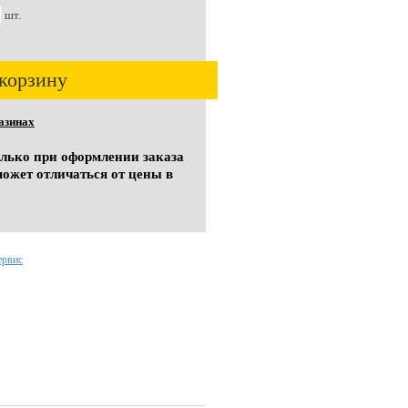
шт.
корзину
азинах
олько при оформлении заказа
может отличаться от цены в
ервис