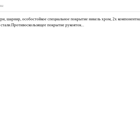
вы
ри, шарнир, особостойкое специальное покрытие никель хром, 2х компонентна
стали.Противоскользящее покрытие рукояток...