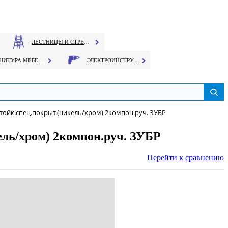
ЛЕСТНИЦЫ И СТРЕМЯНКИ
ФУРНИТУРА МЕБЕЛЬНАЯ
ЭЛЕКТРОИНСТРУМЕНТ
тойк.спец.покрыт.(никель/хром) 2компон.руч. ЗУБР
ель/хром) 2компон.руч. ЗУБР
Перейти к сравнению