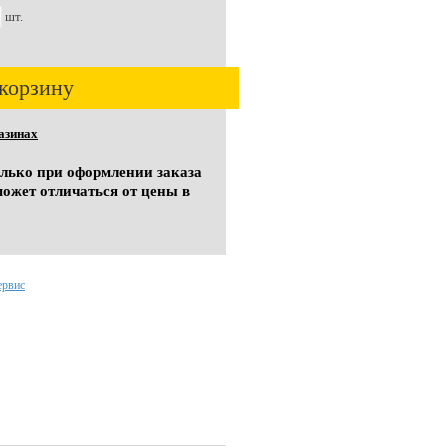
шт.
корзину
азинах
олько при оформлении заказа
может отличаться от цены в
ервис