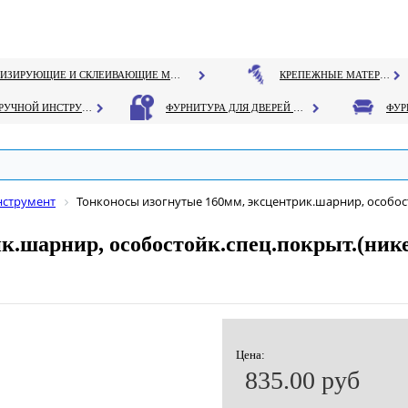
ГЕРМЕТИЗИРУЮЩИЕ И СКЛЕИВАЮЩИЕ МАТЕРИАЛЫ
КРЕПЕЖНЫЕ МАТЕРИАЛЫ
РУЧНОЙ ИНСТРУМЕНТ
ФУРНИТУРА ДЛЯ ДВЕРЕЙ И ОКОН
нструмент
Тонконосы изогнутые 160мм, эксцентрик.шарнир, особос
к.шарнир, особостойк.спец.покрыт.(ник
Цена:
835.00 руб