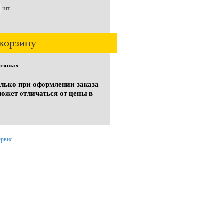
шт.
корзину
азинах
олько при оформлении заказа
может отличаться от цены в
ервис