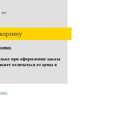
шт.
корзину
азинах
олько при оформлении заказа
может отличаться от цены в
ервис