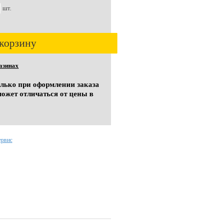
шт.
корзину
азинах
олько при оформлении заказа
может отличаться от цены в
ервис