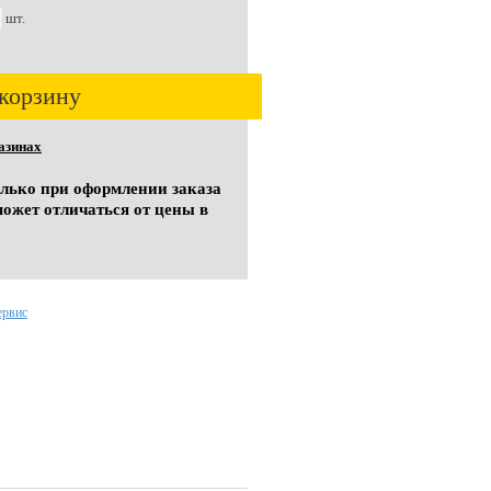
шт.
корзину
азинах
олько при оформлении заказа
может отличаться от цены в
ервис