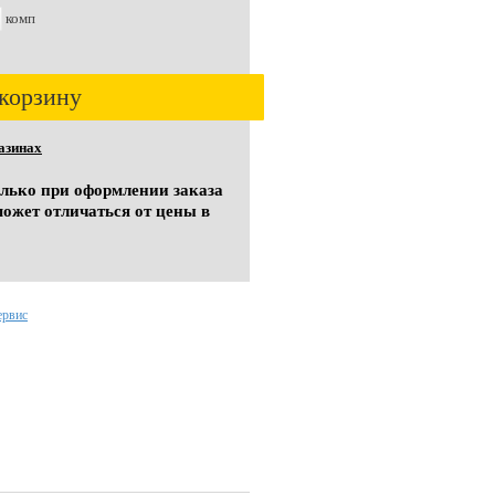
комп
корзину
азинах
олько при оформлении заказа
может отличаться от цены в
ервис