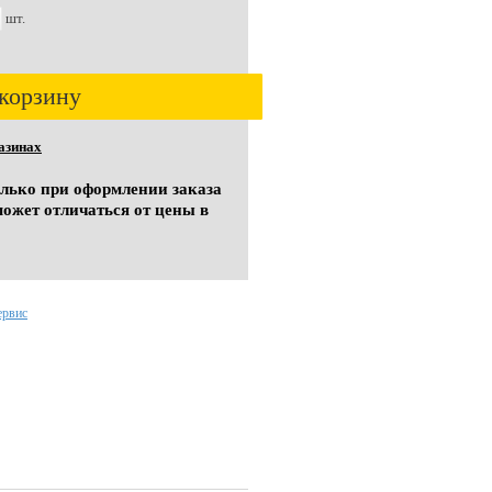
шт.
корзину
азинах
олько при оформлении заказа
может отличаться от цены в
ервис