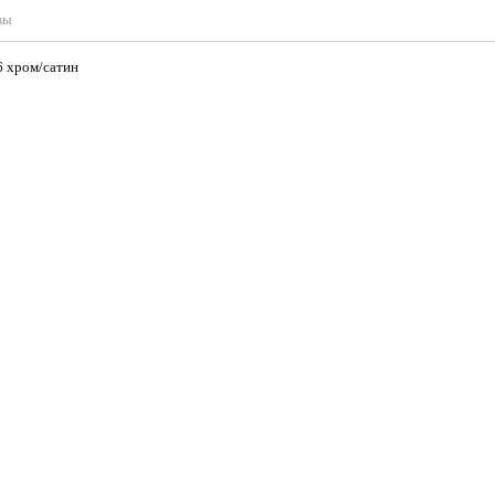
вы
96 хром/сатин