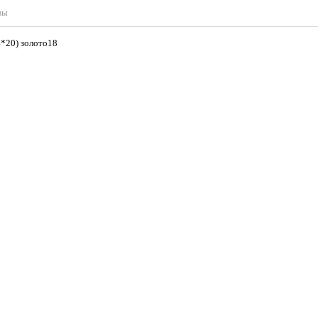
вы
К 561-96 (М4*20) золото18