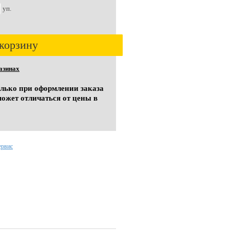
уп.
корзину
азинах
олько при оформлении заказа
может отличаться от цены в
ервис