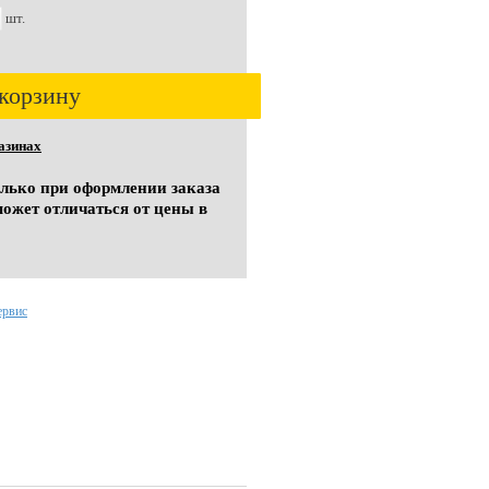
шт.
корзину
азинах
олько при оформлении заказа
может отличаться от цены в
ервис