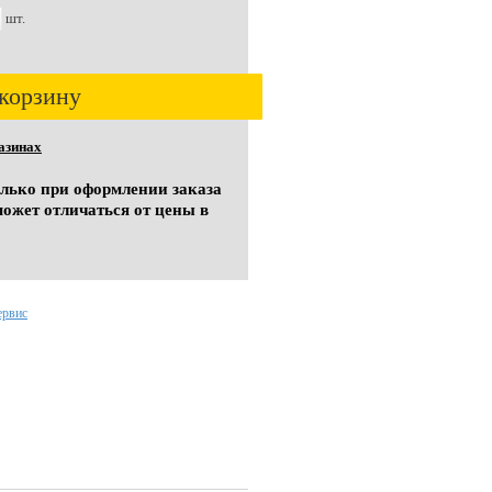
шт.
корзину
азинах
олько при оформлении заказа
может отличаться от цены в
ервис