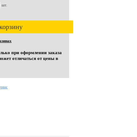
шт.
корзину
азинах
олько при оформлении заказа
может отличаться от цены в
ервис