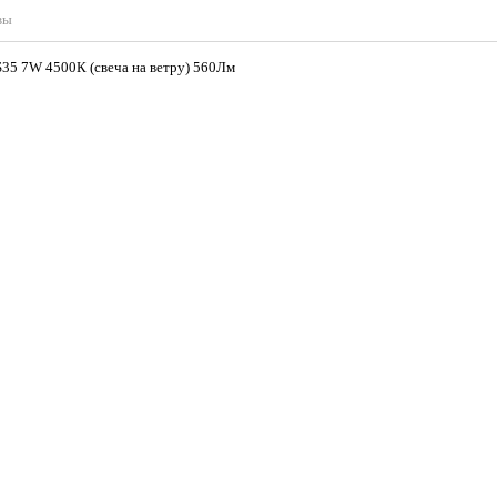
вы
ка BXS35 7W 4500К (свеча на ветру) 560Лм