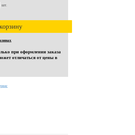
шт.
корзину
азинах
олько при оформлении заказа
может отличаться от цены в
ервис