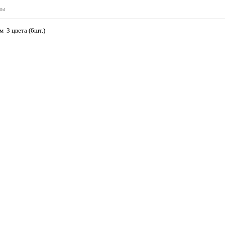
вы
Д11 L-100мм 3 цвета (6шт.)