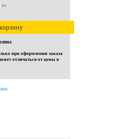
уп.
корзину
азинах
олько при оформлении заказа
может отличаться от цены в
ервис