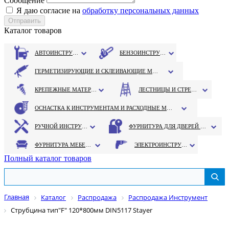
Сообщение
Я даю согласие на
обработку персональных данных
Каталог товаров
АВТОИНСТРУМЕНТ
БЕНЗОИНСТРУМЕНТ
ГЕРМЕТИЗИРУЮЩИЕ И СКЛЕИВАЮЩИЕ МАТЕРИАЛЫ
КРЕПЕЖНЫЕ МАТЕРИАЛЫ
ЛЕСТНИЦЫ И СТРЕМЯНКИ
ОСНАСТКА К ИНСТРУМЕНТАМ И РАСХОДНЫЕ МАТЕРИАЛЫ
РУЧНОЙ ИНСТРУМЕНТ
ФУРНИТУРА ДЛЯ ДВЕРЕЙ И ОКОН
ФУРНИТУРА МЕБЕЛЬНАЯ
ЭЛЕКТРОИНСТРУМЕНТ
Полный каталог товаров
Главная
Каталог
Распродажа
Распродажа Инструмент
Струбцина тип"F" 120*800мм DIN5117 Stayer