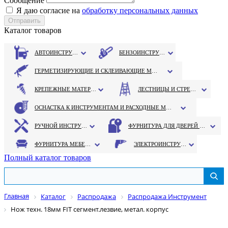
Сообщение
Я даю согласие на
обработку персональных данных
Каталог товаров
АВТОИНСТРУМЕНТ
БЕНЗОИНСТРУМЕНТ
ГЕРМЕТИЗИРУЮЩИЕ И СКЛЕИВАЮЩИЕ МАТЕРИАЛЫ
КРЕПЕЖНЫЕ МАТЕРИАЛЫ
ЛЕСТНИЦЫ И СТРЕМЯНКИ
ОСНАСТКА К ИНСТРУМЕНТАМ И РАСХОДНЫЕ МАТЕРИАЛЫ
РУЧНОЙ ИНСТРУМЕНТ
ФУРНИТУРА ДЛЯ ДВЕРЕЙ И ОКОН
ФУРНИТУРА МЕБЕЛЬНАЯ
ЭЛЕКТРОИНСТРУМЕНТ
Полный каталог товаров
Главная
Каталог
Распродажа
Распродажа Инструмент
Нож техн. 18мм FIT сегмент.лезвие, метал. корпус