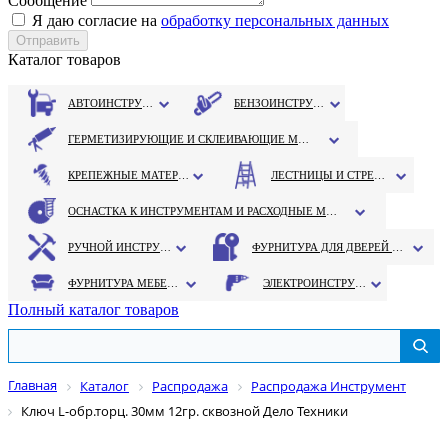
Сообщение
Я даю согласие на
обработку персональных данных
Каталог товаров
АВТОИНСТРУМЕНТ
БЕНЗОИНСТРУМЕНТ
ГЕРМЕТИЗИРУЮЩИЕ И СКЛЕИВАЮЩИЕ МАТЕРИАЛЫ
КРЕПЕЖНЫЕ МАТЕРИАЛЫ
ЛЕСТНИЦЫ И СТРЕМЯНКИ
ОСНАСТКА К ИНСТРУМЕНТАМ И РАСХОДНЫЕ МАТЕРИАЛЫ
РУЧНОЙ ИНСТРУМЕНТ
ФУРНИТУРА ДЛЯ ДВЕРЕЙ И ОКОН
ФУРНИТУРА МЕБЕЛЬНАЯ
ЭЛЕКТРОИНСТРУМЕНТ
Полный каталог товаров
Главная
Каталог
Распродажа
Распродажа Инструмент
Ключ L-обр.торц. 30мм 12гр. сквозной Дело Техники