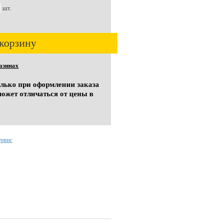
шт.
корзину
азинах
олько при оформлении заказа
может отличаться от цены в
ервис