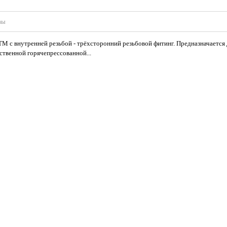
вы
TM с внутренней резьбой - трёхсторонний резьбовой фитинг. Предназначается
ственной горячепрессованной...