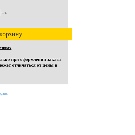
шт.
корзину
азинах
олько при оформлении заказа
может отличаться от цены в
ервис