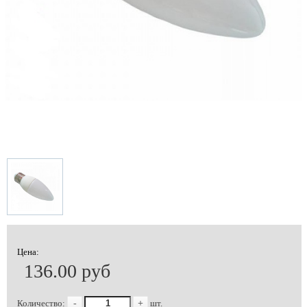
Цена:
136.00 руб
Количество:
-
+
шт.