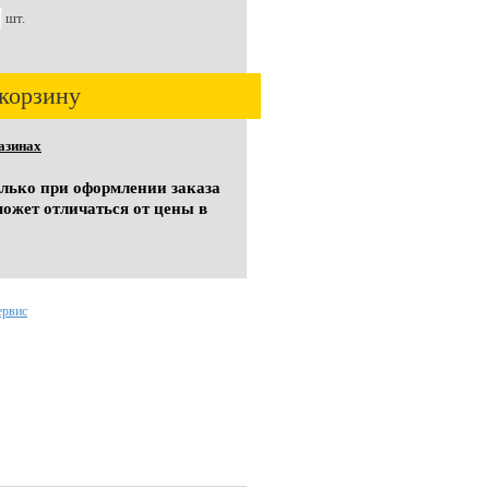
шт.
корзину
азинах
олько при оформлении заказа
может отличаться от цены в
ервис