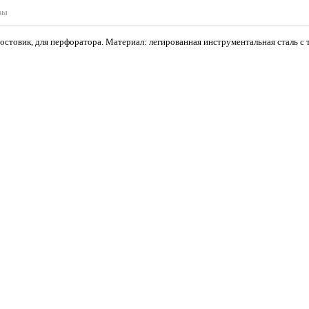
вы
востовик, для перфоратора. Материал: легированная инструментальная сталь с 