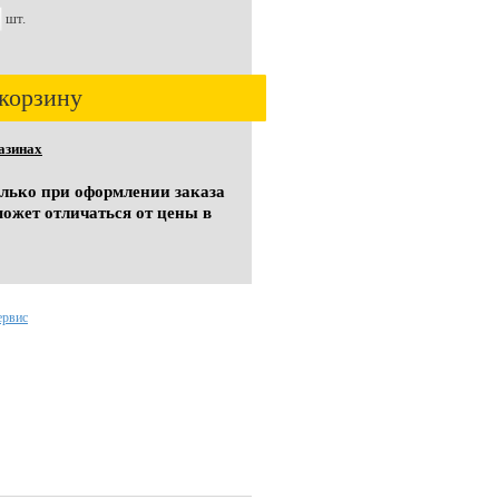
шт.
корзину
азинах
олько при оформлении заказа
может отличаться от цены в
ервис