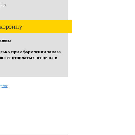
шт.
корзину
азинах
олько при оформлении заказа
может отличаться от цены в
ервис