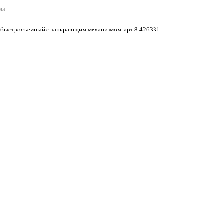
вы
м, быстросъемный с запирающим механизмом арт.8-426331