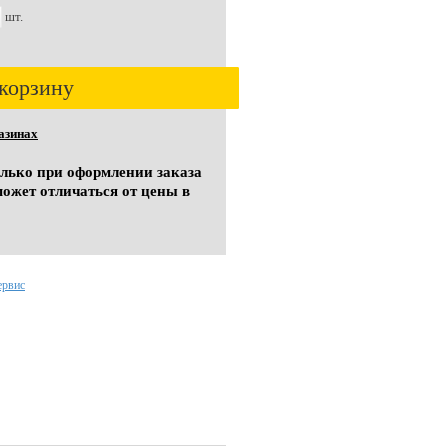
шт.
корзину
азинах
олько при оформлении заказа
может отличаться от цены в
ервис