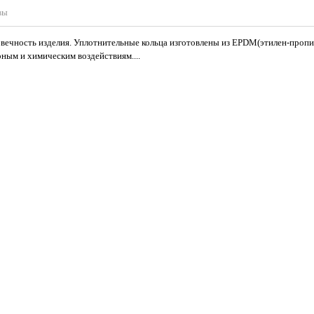
вы
вечность изделия. Уплотнительные кольца изготовлены из EPDM(этилен-проп
ным и химическим воздействиям....