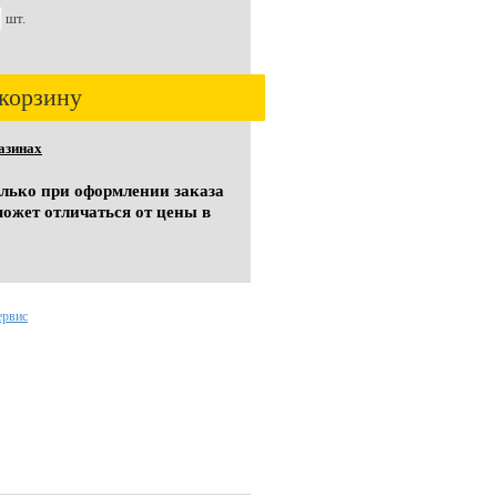
шт.
корзину
азинах
олько при оформлении заказа
может отличаться от цены в
ервис