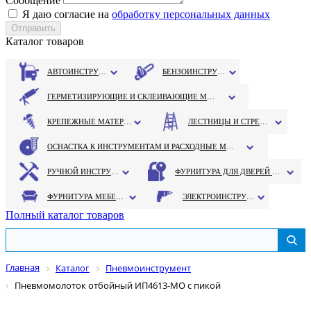
Сообщение
Я даю согласие на
обработку персональных данных
Каталог товаров
АВТОИНСТРУМЕНТ
БЕНЗОИНСТРУМЕНТ
ГЕРМЕТИЗИРУЮЩИЕ И СКЛЕИВАЮЩИЕ МАТЕРИАЛЫ
КРЕПЕЖНЫЕ МАТЕРИАЛЫ
ЛЕСТНИЦЫ И СТРЕМЯНКИ
ОСНАСТКА К ИНСТРУМЕНТАМ И РАСХОДНЫЕ МАТЕРИАЛЫ
РУЧНОЙ ИНСТРУМЕНТ
ФУРНИТУРА ДЛЯ ДВЕРЕЙ И ОКОН
ФУРНИТУРА МЕБЕЛЬНАЯ
ЭЛЕКТРОИНСТРУМЕНТ
Полный каталог товаров
Главная
Каталог
Пневмоинструмент
Пневмомолоток отбойный ИП4613-МО с пикой