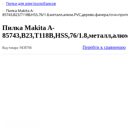
Пилки для электролобзиков
Пилка Makita A-
85743,B23,T118B,HSS,76/1.8,металл,алюм,PVC,дерево,фанера,точн.проп
Пилка Makita A-
85743,B23,T118B,HSS,76/1.8,металл,алю
Перейти к сравнению
Код товара: 9438766