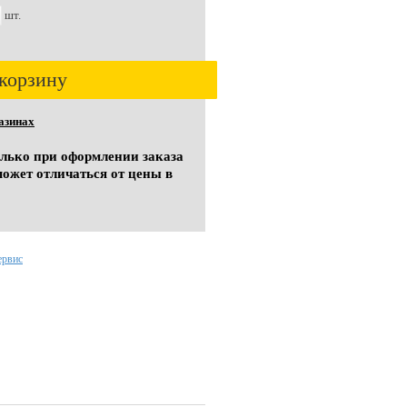
шт.
корзину
азинах
олько при оформлении заказа
может отличаться от цены в
ервис