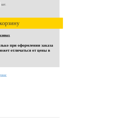
шт.
корзину
азинах
олько при оформлении заказа
может отличаться от цены в
ервис