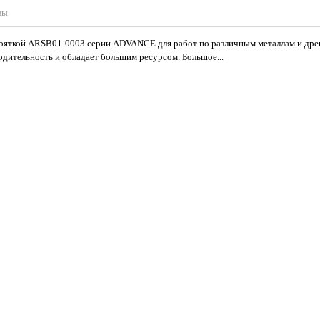
вы
кояткой ARSB01-0003 серии ADVANCE для работ по различным металлам и дре
дительность и обладает большим ресурсом. Большое...