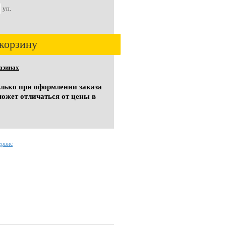
уп.
корзину
азинах
олько при оформлении заказа
может отличаться от цены в
ервис