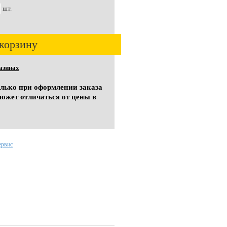
шт.
корзину
азинах
олько при оформлении заказа
может отличаться от цены в
ервис