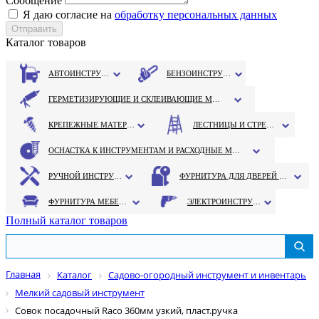
Сообщение
Я даю согласие на
обработку персональных данных
Каталог товаров
АВТОИНСТРУМЕНТ
БЕНЗОИНСТРУМЕНТ
ГЕРМЕТИЗИРУЮЩИЕ И СКЛЕИВАЮЩИЕ МАТЕРИАЛЫ
КРЕПЕЖНЫЕ МАТЕРИАЛЫ
ЛЕСТНИЦЫ И СТРЕМЯНКИ
ОСНАСТКА К ИНСТРУМЕНТАМ И РАСХОДНЫЕ МАТЕРИАЛЫ
РУЧНОЙ ИНСТРУМЕНТ
ФУРНИТУРА ДЛЯ ДВЕРЕЙ И ОКОН
ФУРНИТУРА МЕБЕЛЬНАЯ
ЭЛЕКТРОИНСТРУМЕНТ
Полный каталог товаров
Главная
Каталог
Садово-огородный инструмент и инвентарь
Мелкий садовый инструмент
Совок посадочный Raco 360мм узкий, пласт.ручка