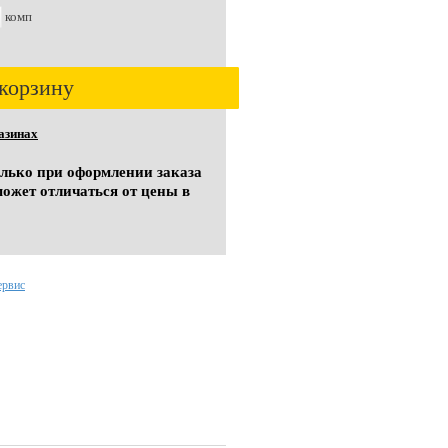
комп
корзину
азинах
олько при оформлении заказа
может отличаться от цены в
ервис