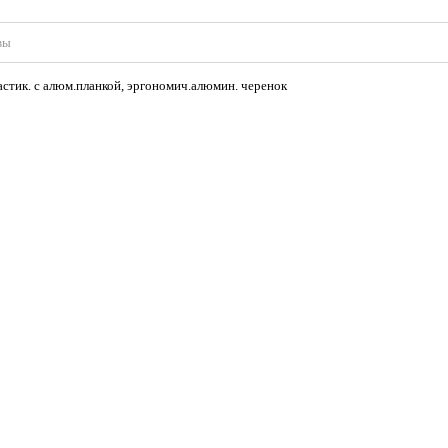
вы
стик. с алюм.планкой, эргономич.алюмин. черенок