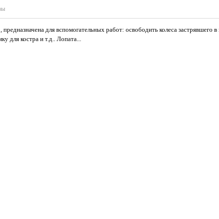
вы
предназначена для вспомогательных работ: освободить колеса застрявшего в 
у для костра и т.д.. Лопата...