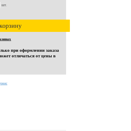
шт.
корзину
азинах
олько при оформлении заказа
может отличаться от цены в
ервис